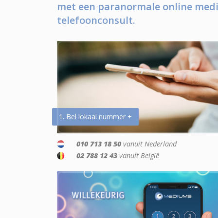
met een paranormale online medi
telefoonconsult.
1. Bel lokaal nummer +
010 713 18 50
vanuit Nederland
02 788 12 43
vanuit België