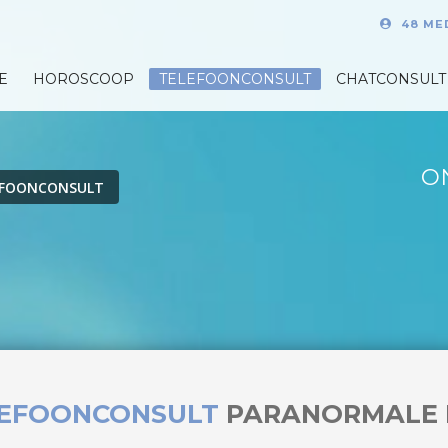
48 ME
E
HOROSCOOP
TELEFOONCONSULT
CHATCONSULT
O
EFOONCONSULT
LEFOONCONSULT
PARANORMALE 