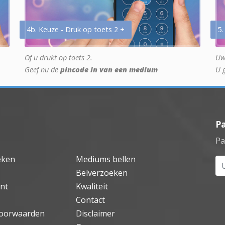
4b. Keuze - Druk op toets 2 +
5.
Of u drukt op toets 2.
Uw
Geef nu de
pincode in van een medium
U 
P
Pa
eken
Mediums bellen
Uw
Belverzoeken
nt
Kwaliteit
Contact
oorwaarden
Disclaimer