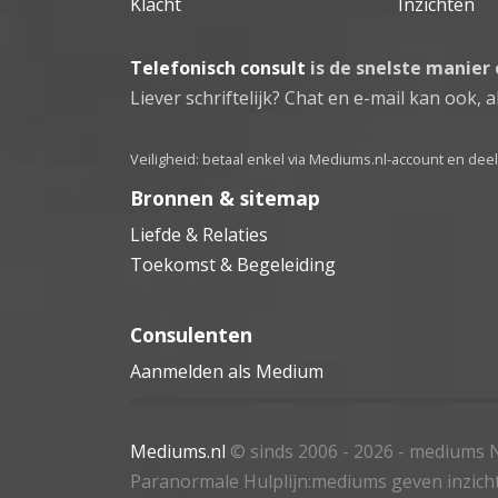
Klacht
Inzichten
Telefonisch consult
is de snelste manier
Liever schriftelijk? Chat en e-mail kan ook, al
Veiligheid: betaal enkel via Mediums.nl-account en de
Bronnen & sitemap
Liefde & Relaties
Toekomst & Begeleiding
Consulenten
Aanmelden als Medium
Mediums.nl
© sinds 2006 - 2026
- mediums N
Paranormale Hulplijn:mediums geven inzich