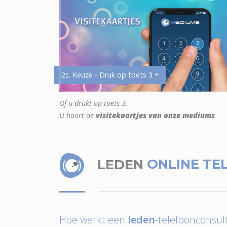
2c. Keuze - Druk op toets 3 +
Of u drukt op toets 3.
U hoort de
visitekaartjes van onze mediums
LEDEN
ONLINE TE
Hoe werkt een
leden
-telefoonconsult