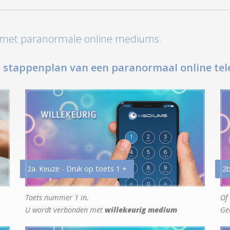
t met paranormale online mediums.
 stappenplan van een paranormaal online tel
2a. Keuze - Druk op toets 1 +
2b
Toets nummer 1 in.
Of 
U wordt verbonden met
willekeurig medium
Ge