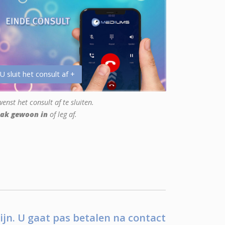
 U sluit het consult af +
enst het consult af te sluiten.
ak gewoon in
of leg af.
ijn. U gaat pas betalen na contact