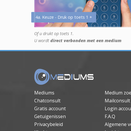
4a. Keuze - Druk op toets 1 +
Of u drukt op toets 1.
U wordt
direct verbonden met een medium
Mediums
Medium zo
Chatconsult
Mailconsult
Gratis account
Login accou
Getuigenissen
F.A.Q
Privacybeleid
Algemene v