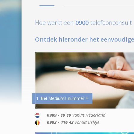
Hoe werkt een
0900
-telefoonconsul
Ontdek hieronder het eenvoudige
1. Bel Mediums-nummer +
0909 - 19 19
vanuit Nederland
0903 - 416 42
vanuit België