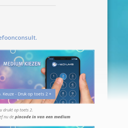
efoonconsult.
. Keuze - Druk op toets 2 +
u drukt op toets 2.
ef nu de
pincode in van een medium