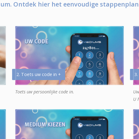
um. Ontdek hier het eenvoudige stappenplan
2. Toets uw code in +
3.
Toets uw persoonlijke code in.
Uw
U 