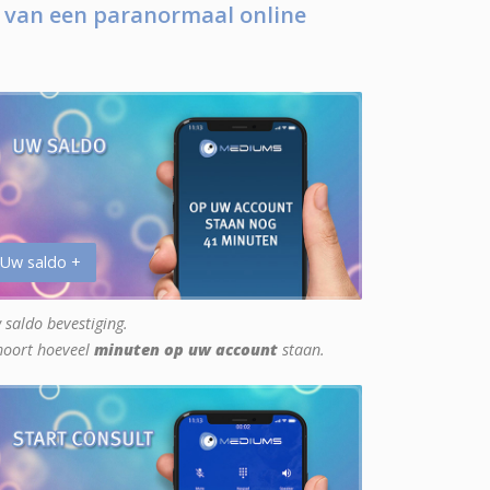
 van een paranormaal online
 Uw saldo +
 saldo bevestiging.
hoort hoeveel
minuten op uw account
staan.