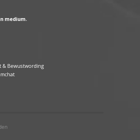
en medium
.
ht & Bewustwording
umchat
den