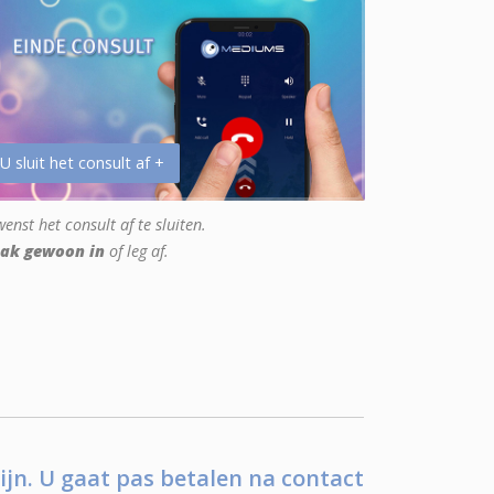
 U sluit het consult af +
enst het consult af te sluiten.
ak gewoon in
of leg af.
ijn. U gaat pas betalen na contact