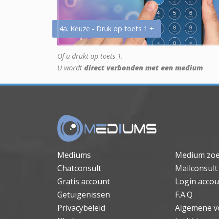
4a. Keuze - Druk op toets 1 +
Of u drukt op toets 1.
U wordt
direct verbonden met een medium
Mediums
Medium zo
Chatconsult
Mailconsult
Gratis account
Login accou
Getuigenissen
F.A.Q
Privacybeleid
Algemene v