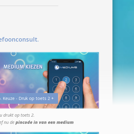
efoonconsult.
. Keuze - Druk op toets 2 +
u drukt op toets 2.
ef nu de
pincode in van een medium