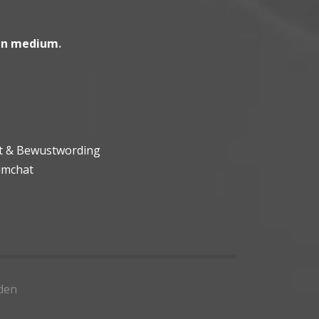
en medium
.
ht & Bewustwording
umchat
den