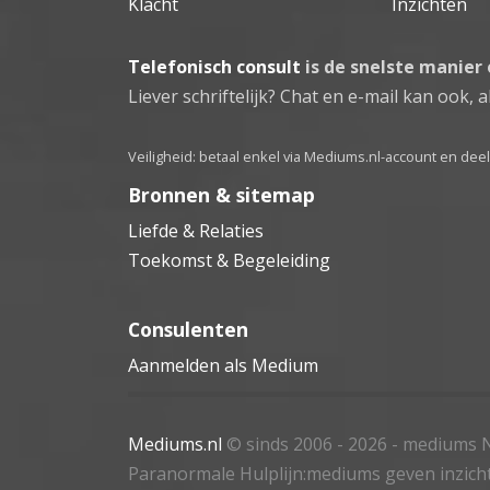
Klacht
Inzichten
Telefonisch consult
is de snelste manier
Liever schriftelijk? Chat en e-mail kan ook, al
Veiligheid: betaal enkel via Mediums.nl-account en de
Bronnen & sitemap
Liefde & Relaties
Toekomst & Begeleiding
Consulenten
Aanmelden als Medium
Mediums.nl
© sinds 2006 - 2026
- mediums N
Paranormale Hulplijn:mediums geven inzich