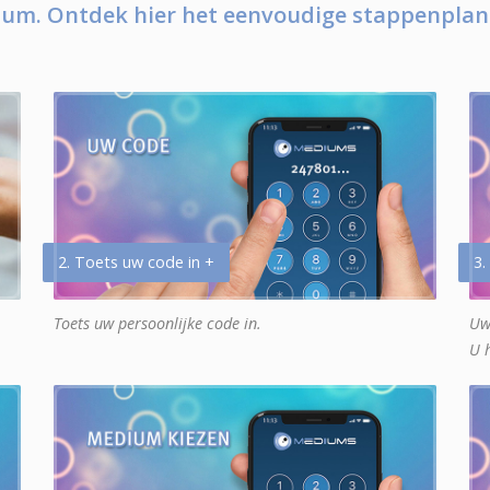
um. Ontdek hier het eenvoudige stappenplan
2. Toets uw code in +
3.
Toets uw persoonlijke code in.
Uw
U 