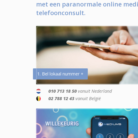
met een paranormale online medi
telefoonconsult.
1. Bel lokaal nummer +
010 713 18 50
vanuit Nederland
02 788 12 43
vanuit België