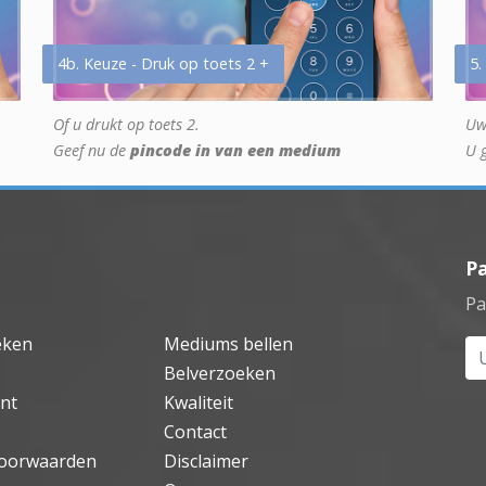
4b. Keuze - Druk op toets 2 +
5.
Of u drukt op toets 2.
Uw
Geef nu de
pincode in van een medium
U 
P
Pa
eken
Mediums bellen
Uw
Belverzoeken
nt
Kwaliteit
Contact
oorwaarden
Disclaimer