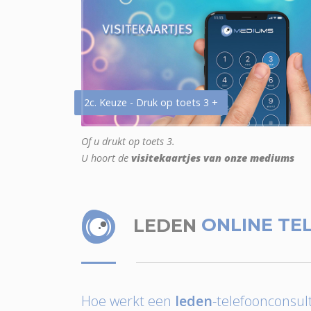
2c. Keuze - Druk op toets 3 +
Of u drukt op toets 3.
U hoort de
visitekaartjes van onze mediums
LEDEN
ONLINE TE
Hoe werkt een
leden
-telefoonconsult