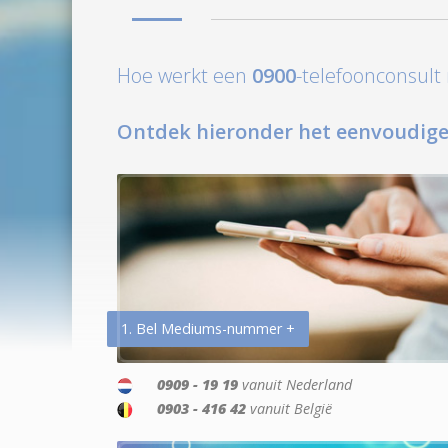
Hoe werkt een
0900
-telefoonconsul
Ontdek hieronder het eenvoudige
1. Bel Mediums-nummer +
0909 - 19 19
vanuit Nederland
0903 - 416 42
vanuit België