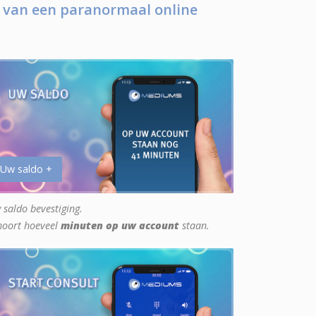
 van een paranormaal online
 Uw saldo +
 saldo bevestiging.
hoort hoeveel
minuten op uw account
staan.