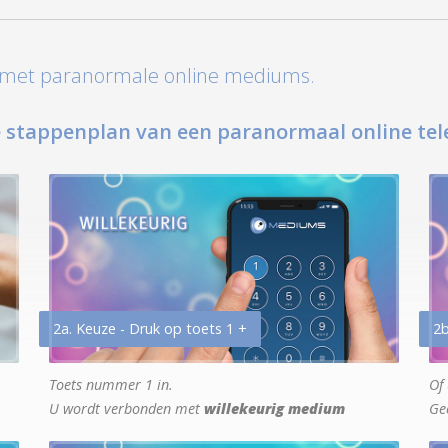
t met paranormale online mediums.
 stappenplan van een paranormaal online tel
2a. Keuze - Druk op toets 1 +
2b
Toets nummer 1 in.
Of 
U wordt verbonden met
willekeurig medium
Ge