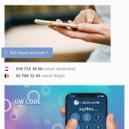
1. Bel lokaal nummer +
010 713 18 50
vanuit Nederland
02 788 12 43
vanuit België