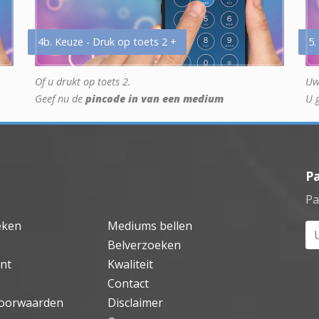
4b. Keuze - Druk op toets 2 +
5.
Of u drukt op toets 2.
Uw
Geef nu de
pincode in van een medium
U 
P
Pa
eken
Mediums bellen
Uw
Belverzoeken
nt
Kwaliteit
Contact
oorwaarden
Disclaimer