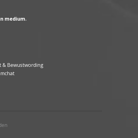
en medium
.
ht & Bewustwording
umchat
den