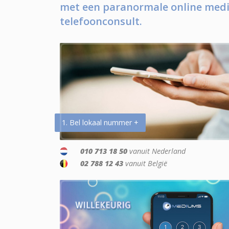
met een paranormale online medi
telefoonconsult.
1. Bel lokaal nummer +
010 713 18 50
vanuit Nederland
02 788 12 43
vanuit België