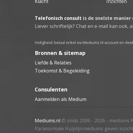
Klacht
Inzichten
Telefonisch consult
is de snelste manier
Liever schriftelijk? Chat en e-mail kan ook, al
Veiligheid: betaal enkel via Mediums.nl-account en de
Bronnen & sitemap
Liefde & Relaties
Toekomst & Begeleiding
Consulenten
Aanmelden als Medium
Mediums.nl
© sinds 2006 - 2026
- mediums N
Paranormale Hulplijn:mediums geven inzich