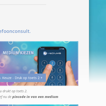
efoonconsult.
. Keuze - Druk op toets 2 +
u drukt op toets 2.
ef nu de
pincode in van een medium