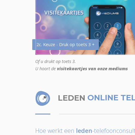
2c. Keuze - Druk op toets 3 +
Of u drukt op toets 3.
U hoort de
visitekaartjes van onze mediums
LEDEN
ONLINE TE
Hoe werkt een
leden
-telefoonconsult