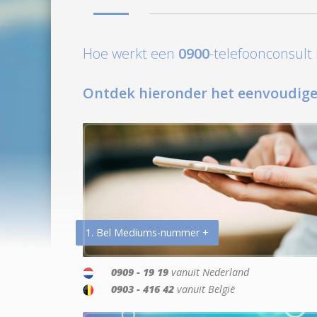
Hoe werkt een
0900
-telefoonconsul
Ontdek hieronder het eenvoudige
1. Bel Mediums-nummer +
0909 - 19 19
vanuit Nederland
0903 - 416 42
vanuit België