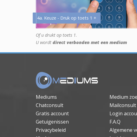
4a. Keuze - Druk op toets 1 +
Of u drukt op toets 1.
U wordt
direct verbonden met een medium
Mediums
Medium zo
Chatconsult
Mailconsult
Gratis account
Login accou
Getuigenissen
F.A.Q
Privacybeleid
Algemene v