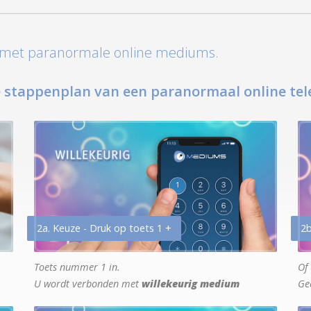
t met paranormale online mediums.
 stappenplan van een paranormaal online tel
2a. Keuze - Druk op toets 1 +
2b
Toets nummer 1 in.
Of 
U wordt verbonden met
willekeurig medium
Ge