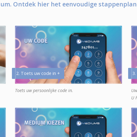
um. Ontdek hier het eenvoudige stappenplan
2. Toets uw code in +
3.
Toets uw persoonlijke code in.
Uw
U 