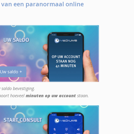
 van een paranormaal online
 Uw saldo +
 saldo bevestiging.
hoort hoeveel
minuten op uw account
staan.