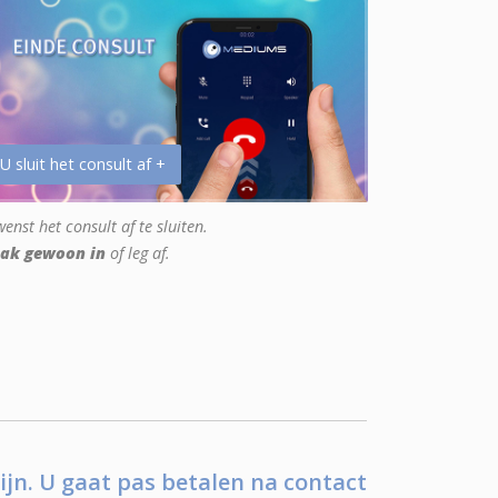
 U sluit het consult af +
enst het consult af te sluiten.
ak gewoon in
of leg af.
ijn. U gaat pas betalen na contact